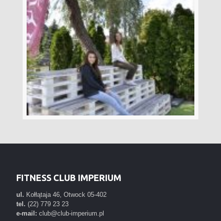
FITNESS CLUB IMPERIUM
ul.
Kołłątaja 46, Otwock 05-402
tel.
(22) 779 23 23
e-mail:
club@club-imperium.pl