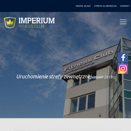
GRAFIK ZAJĘĆ
STREFA KLUBOWICZA
KONTAKT
Uruchomienie strefy zewnętrznej
sierpień 2019 r.