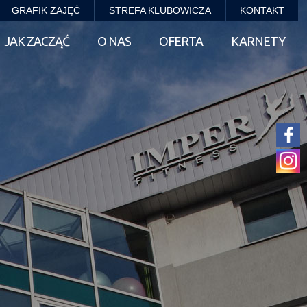
GRAFIK ZAJĘĆ
STREFA KLUBOWICZA
KONTAKT
JAK ZACZĄĆ
O NAS
OFERTA
KARNETY