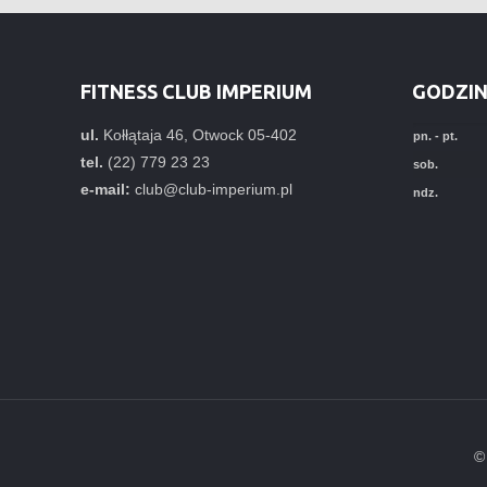
FITNESS CLUB IMPERIUM
GODZIN
ul.
Kołłątaja 46, Otwock 05-402
pn. - pt.
tel.
(22) 779 23 23
sob.
e-mail:
club@club-imperium.pl
ndz.
©